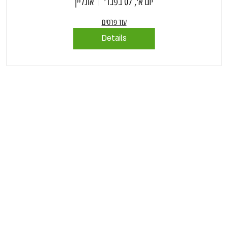
יום א׳, 07 בפבר׳
אונליין
עוד פרטים
Details