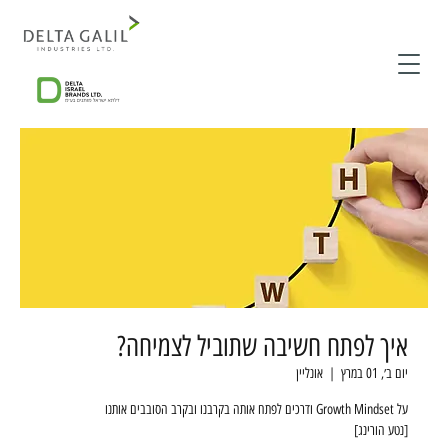
איך לפתח חשיבה שתוביל לצמיחה?
יום ב׳, 01 במרץ
  |  
אונליין
[נטע הורינג]