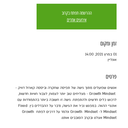
ההרשמה תפתח בקרוב
אירועים אחרים
זמן ומקום
01 במרץ 2021, 14:00
אונליין
פרטים
אנשים שפועלים מתוך גישה של תפיסה שחקרה וביססה קארול דוויק - 
 Growth Mindset - מצליחים טוב יותר לצמוח, לצבור חוויות חדשות, 
לרכוש כלים חדשים ולהתפתח. גישה זו חשובה ביותר בהתמודדות עם 
אתגרי ההווה. במפגש נכיר את הגישה, נדבר על ההבדלים בין Fixed 
Mindset ל- Growth  Mindset ונלמד על דרכים לפתח Growth 
Mindset אצלנו ובקרב הסובבים אותנו.