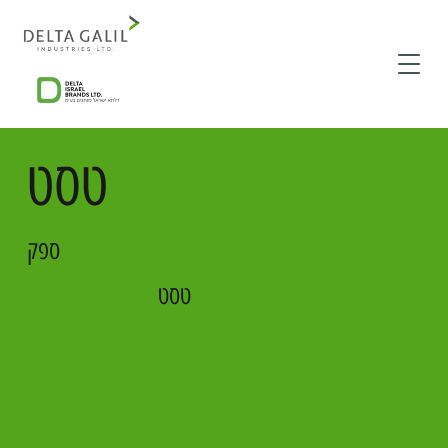
טסט
ספק
טסט