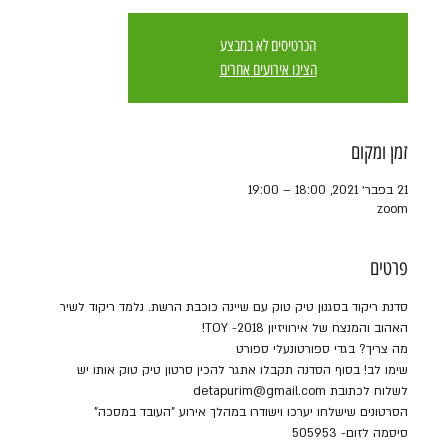
הכרטיסים לא במבצע
הציגו אירועים אחרים
זמן ומקום
21 בפבר׳ 2021, 18:00 – 19:00
zoom
פרטים
סדנת ריקוד בסגנון טיק טוק עם שיינה כוכבת הרשת. נלמד ריקוד לשיר 
האהוב והמנצח של אירוויזיון 2018- TOY!
מה צריך? בגדי ספורטונעלי ספורט
שימו לב! בסוף הסדנה תקבלו אתגר להכין סרטון טיק טוק אותו יש 
לשלוח לכתובת detapurim@gmail.com
הסרטונים שישלחו יערכו וישודרו במהלך אירוע "העובד במסכה"
סיסמה לזום- 505953