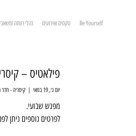
Be Yourself
טקסים ואירועים
נהלי רווחה ומשאבי
פילאטיס – קיסרי
יום ג׳, 19 במאי
  |  
קיסריה - חדר 
לפרטים נוספים ניתן לפ