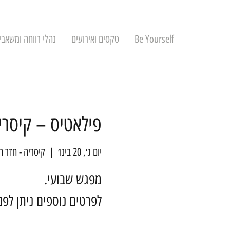
Be Yourself
טקסים ואירועים
נהלי רווחה ומשאבי
פילאטיס – קיסרי
יום ג׳, 20 בינו׳
  |  
קיסריה - חדר ה
לפרטים נוספים ניתן לפ