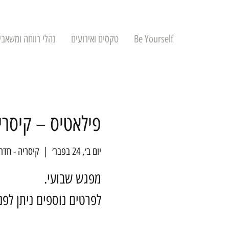
Be Yourself
טקסים ואירועים
נהלי רווחה ומשאבי
פילאטיס – קיסרי
יום ב׳, 24 בפבר׳
  |  
קיסריה - חדר
לפרטים נוספים ניתן לפ