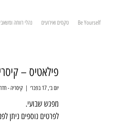
Be Yourself
טקסים ואירועים
נהלי רווחה ומשאבי
פילאטיס – קיסרי
יום ב׳, 17 בפבר׳
  |  
קיסריה - חדר
לפרטים נוספים ניתן לפ