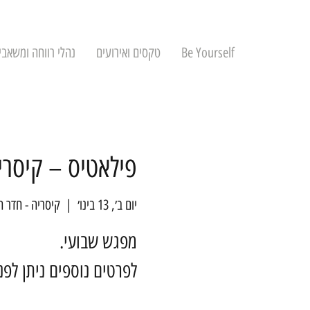
Be Yourself
טקסים ואירועים
נהלי רווחה ומשאבי
פילאטיס – קיסרי
יום ב׳, 13 בינו׳
  |  
קיסריה - חדר ה
לפרטים נוספים ניתן לפ