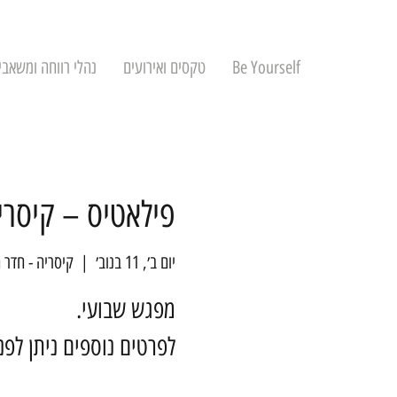
Be Yourself
טקסים ואירועים
נהלי רווחה ומשאבי
פילאטיס – קיסרי
יום ב׳, 11 בנוב׳
  |  
קיסריה - חדר 
לפרטים נוספים ניתן לפ