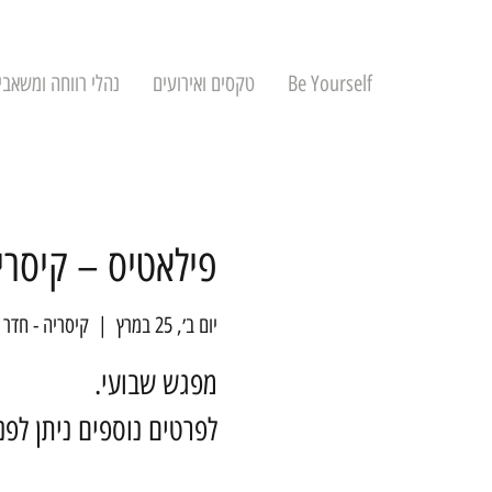
Be Yourself
טקסים ואירועים
נהלי רווחה ומשאבי
פילאטיס – קיסרי
יום ב׳, 25 במרץ
  |  
קיסריה - חדר 
לפרטים נוספים ניתן לפ