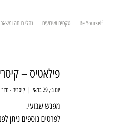
Be Yourself
טקסים ואירועים
נהלי רווחה ומשאבי
פילאטיס – קיסרי
יום ב׳, 29 במאי
  |  
קיסריה - חדר 
לפרטים נוספים ניתן לפ