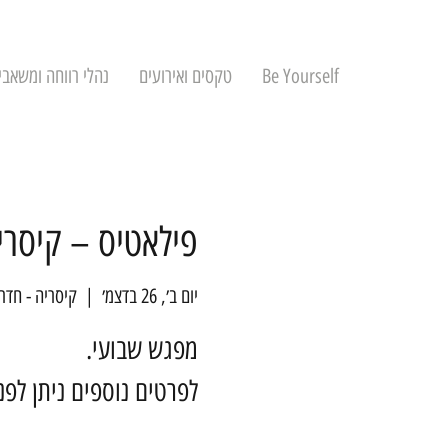
Be Yourself
טקסים ואירועים
נהלי רווחה ומשאבי
פילאטיס – קיסרי
יום ב׳, 26 בדצמ׳
  |  
קיסריה - חדר
לפרטים נוספים ניתן לפ