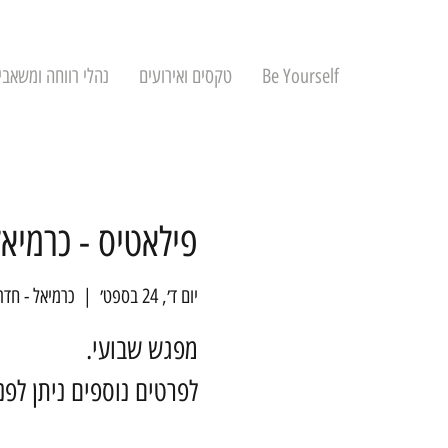
Be Yourself
טקסים ואירועים
נהלי רווחה ומשאבי
פילאטיס - כרמיאל
יום ד׳, 24 בספט׳
  |  
כרמיאל - חדר
לפרטים נוספים ניתן לפ