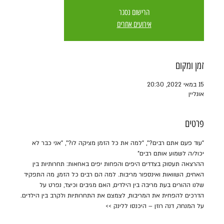
הרישום נסגר
אירועים אחרים
זמן ומקום
15 במאי 2022, 20:30
אונליין
פרטים
"עוד פעם אתם רבים?", "למה את כל הזמן מציקה לו?", "אני כבר לא 
יכול/ה לשמוע אותם רבים"
ההרצאה תעסוק בצדדים היפים והפחות יפים באחאות: תחרותיות בין 
האחים, השוואות ואינספור מריבות. למה הם רבים כל הזמן, מה התפקיד 
שלנו ההורים בעת מריבה בין הילדים, האם מגיבים וכיצד, נפרט על 
הדרכים להפחית את המריבות, לצמצם את התחרותיות ולקרב בין הילדים.
על המנחה, דנה רוזן – היכנסו ללינק >>